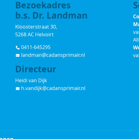
Bezoekadres
S
b.s. Dr. Landman
Co
Ma
Kloosterstraat 30,
va
5268 AC Helvoirt
Al
0411-645295
Wo
landman@cadansprimair.nl
va
Directeur
Heidi van Dijk
h.vandijk@cadansprimair.nl
ingen