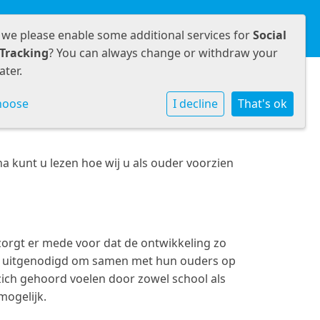
amenwerken
Informatie
Contact
 we please enable some additional services for
Social
Tracking
? You can always change or withdraw your
ater.
hoose
I decline
That's ok
a kunt u lezen hoe wij u als ouder voorzien
zorgt er mede voor dat de ontwikkeling zo
rden uitgenodigd om samen met hun ouders op
zich gehoord voelen door zowel school als
mogelijk.