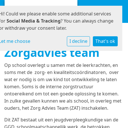
Hi! Could we please enable some additional services
for
Social Media & Tracking
? You can always change
or withdraw your consent later.
Let me choose
I decline
That's ok
Zorgadvies team
Op school overlegt u samen met de leerkrachten, en
soms met de zorg- en kwaliteitscoördinatoren, over
wat er nodig is om uw kind tot ontwikkeling te laten
komen. Soms is de interne zorgstructuur
ontoereikend om tot een goede oplossing te komen.
In zulke gevallen kunnen we als school, in overleg met
ouders, het Zorg Advies Team (ZAT) inschakelen.
Dit ZAT bestaat uit een jeugdverpleegkundige van de
GGD, schoolmaatschappelijk werk, de betrokken